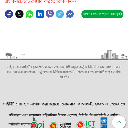
এই কনটেন্টটি শেয়ার করতে ক্লিক করুন
আপনার মতামত প্রদান করুন
এই ওয়েবসাইটে প্রকাশিত সকল তথ্য সংশ্লিষ্ট দপ্তর কর্তৃক নিয়মিত হালনাগাদ করা
হয়। তথ্যের যথার্থতা, নির্ভুলতা ও নির্ভরযোগ্যতা নিশ্চিত করতে সংশ্লিষ্ট দপ্তর সর্বদা
সচেষ্ট।
সাইটটি শেষ হাল-নাগাদ করা হয়েছে: সোমবার, ৩ আগস্ট, ২০২৬ এ ১৩:২২:৫৭
পরিকল্পনা এবং বাস্তবায়ন: মন্ত্রিপরিষদ বিভাগ, এটুআই, বিসিসি, ডিওআইসিটি ও বেসিস।
কারিগরি সহায়তা