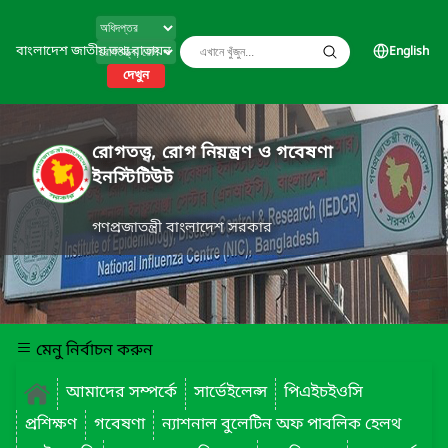
বাংলাদেশ জাতীয় তথ্য বাতায়ন
English
দেখুন
রোগতত্ত্ব, রোগ নিয়ন্ত্রণ ও গবেষণা
ইনস্টিটিউট
গণপ্রজাতন্ত্রী বাংলাদেশ সরকার
মেনু নির্বাচন করুন
আমাদের সম্পর্কে
সার্ভেইলেন্স
পিএইচইওসি
প্রশিক্ষণ
গবেষণা
ন্যাশনাল বুলেটিন অফ পাবলিক হেলথ