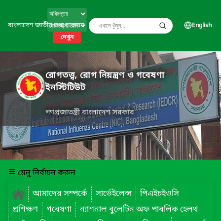
বাংলাদেশ জাতীয় তথ্য বাতায়ন
English
দেখুন
রোগতত্ত্ব, রোগ নিয়ন্ত্রণ ও গবেষণা
ইনস্টিটিউট
গণপ্রজাতন্ত্রী বাংলাদেশ সরকার
মেনু নির্বাচন করুন
আমাদের সম্পর্কে
সার্ভেইলেন্স
পিএইচইওসি
প্রশিক্ষণ
গবেষণা
ন্যাশনাল বুলেটিন অফ পাবলিক হেলথ