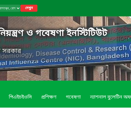
দেখুন
নিয়ন্ত্রণ ও গবেষণা ইনস্টিটিউট
েশ সরকার
পিএইচইওসি
প্রশিক্ষণ
গবেষণা
ন্যাশনাল বুলেটিন অ