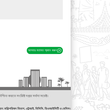
আপনার মতামত প্রদান করুন
্চিত করতে সংশ্লিষ্ট দপ্তর সর্বদা সচেষ্ট।
ায়ন: মন্ত্রিপরিষদ বিভাগ, এটুআই, বিসিসি, ডিওআইসিটি ও বেসিস।