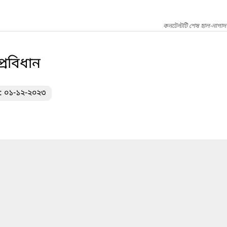
কনটেন্টটি শেষ হাল-নাগাদ
রবিধান
খ: ০১-১২-২০২৩