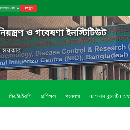
দেখুন
নিয়ন্ত্রণ ও গবেষণা ইনস্টিটিউট
েশ সরকার
পিএইচইওসি
প্রশিক্ষণ
গবেষণা
ন্যাশনাল বুলেটিন অ