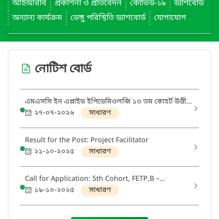
আইআরবি
প্রকাশনা ও প্রতিবেদন
কোভিড-১৯
ড্যাশবোর্ড
অন্যান্য কার্যক্রম
ডেঙ্গু পরিস্থিতি ড্যাশবোর্ড
যোগাযোগ
নোটিশ বোর্ড
এমএসসি ইন এপ্লাইড ইপিডেমিওলজি ১৩ তম কোহর্ট উত্তীর্ণ
চিকিৎসকদের তালিকা
২৭-০৭-২০২৬
সাধারণ
Result for the Post: Project Facilitator
২১-১০-২০২৫
সাধারণ
Call for Application: 5th Cohort, FETP,B –
INTERMEDIATE
১৯-১০-২০২৫
সাধারণ