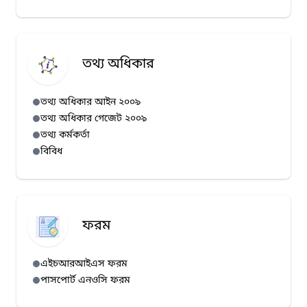
তথ্য অধিকার
তথ্য অধিকার আইন ২০০৯
তথ্য অধিকার গেজেট ২০০৯
তথ্য কর্মকর্তা
বিবিধ
ফরম
এইচআরআইএস ফরম
পাসপোর্ট এনওসি ফরম