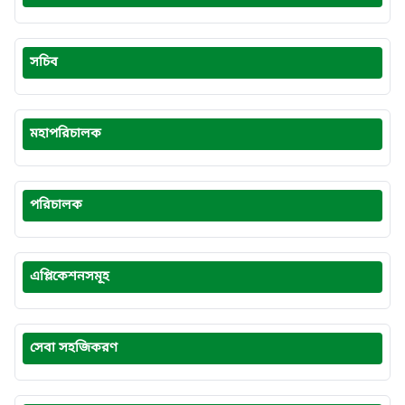
সচিব
মহাপরিচালক
পরিচালক
এপ্লিকেশনসমূহ
সেবা সহজিকরণ