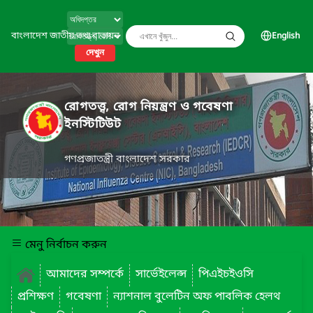
বাংলাদেশ জাতীয় তথ্য বাতায়ন
English
দেখুন
রোগতত্ত্ব, রোগ নিয়ন্ত্রণ ও গবেষণা
ইনস্টিটিউট
গণপ্রজাতন্ত্রী বাংলাদেশ সরকার
মেনু নির্বাচন করুন
আমাদের সম্পর্কে
সার্ভেইলেন্স
পিএইচইওসি
প্রশিক্ষণ
গবেষণা
ন্যাশনাল বুলেটিন অফ পাবলিক হেলথ