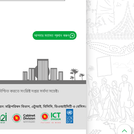
আপনার মতামত প্রদান করুন
্চিত করতে সংশ্লিষ্ট দপ্তর সর্বদা সচেষ্ট।
ায়ন: মন্ত্রিপরিষদ বিভাগ, এটুআই, বিসিসি, ডিওআইসিটি ও বেসিস।