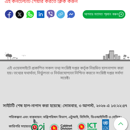
এই কনটেন্টটি শেয়ার করতে ক্লিক করুন
আপনার মতামত প্রদান করুন
এই ওয়েবসাইটে প্রকাশিত সকল তথ্য সংশ্লিষ্ট দপ্তর কর্তৃক নিয়মিত হালনাগাদ করা
হয়। তথ্যের যথার্থতা, নির্ভুলতা ও নির্ভরযোগ্যতা নিশ্চিত করতে সংশ্লিষ্ট দপ্তর সর্বদা
সচেষ্ট।
সাইটটি শেষ হাল-নাগাদ করা হয়েছে: সোমবার, ৩ আগস্ট, ২০২৬ এ ১৩:২২:৫৭
পরিকল্পনা এবং বাস্তবায়ন: মন্ত্রিপরিষদ বিভাগ, এটুআই, বিসিসি, ডিওআইসিটি ও বেসিস।
কারিগরি সহায়তা