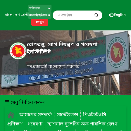
বাংলাদেশ জাতীয় তথ্য বাতায়ন
English
দেখুন
রোগতত্ত্ব, রোগ নিয়ন্ত্রণ ও গবেষণা
ইনস্টিটিউট
গণপ্রজাতন্ত্রী বাংলাদেশ সরকার
মেনু নির্বাচন করুন
আমাদের সম্পর্কে
সার্ভেইলেন্স
পিএইচইওসি
প্রশিক্ষণ
গবেষণা
ন্যাশনাল বুলেটিন অফ পাবলিক হেলথ