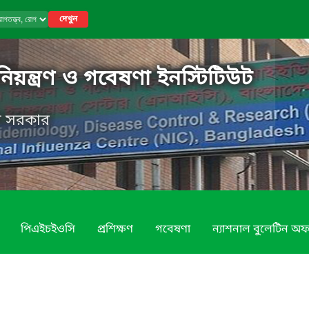
দেখুন
নিয়ন্ত্রণ ও গবেষণা ইনস্টিটিউট
েশ সরকার
পিএইচইওসি
প্রশিক্ষণ
গবেষণা
ন্যাশনাল বুলেটিন অ