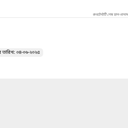
কনটেন্টটি শেষ হাল-নাগা
র তারিখ: ০৪-০৬-২০২৫