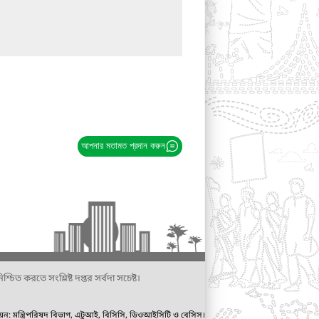
আপনার মতামত প্রদান করুন
্চিত করতে সংশ্লিষ্ট দপ্তর সর্বদা সচেষ্ট।
ায়ন: মন্ত্রিপরিষদ বিভাগ, এটুআই, বিসিসি, ডিওআইসিটি ও বেসিস।