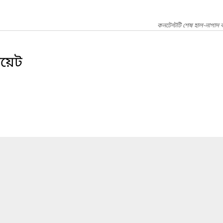
কনটেন্টটি শেষ হাল-নাগাদ
িয়েট