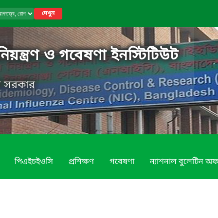
দেখুন
নিয়ন্ত্রণ ও গবেষণা ইনস্টিটিউট
েশ সরকার
পিএইচইওসি
প্রশিক্ষণ
গবেষণা
ন্যাশনাল বুলেটিন অ