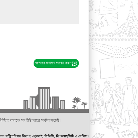
আপনার মতামত প্রদান করুন
্চিত করতে সংশ্লিষ্ট দপ্তর সর্বদা সচেষ্ট।
ায়ন: মন্ত্রিপরিষদ বিভাগ, এটুআই, বিসিসি, ডিওআইসিটি ও বেসিস।