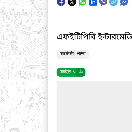
এফইটিপিবি ইন্টারমেড
কন্টেন্ট: পাতা
ফাইল ১