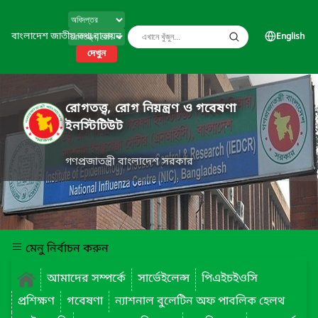
বাংলাদেশ জাতীয় তথ্য বাতায়ন
English
দেখুন
রোগতত্ত্ব, রোগ নিয়ন্ত্রণ ও গবেষণা
ইনস্টিটিউট
গণপ্রজাতন্ত্রী বাংলাদেশ সরকার
মেনু নির্বাচন করুন
আমাদের সম্পর্কে
সার্ভেইলেন্স
পিএইচইওসি
প্রশিক্ষণ
গবেষণা
ন্যাশনাল বুলেটিন অফ পাবলিক হেলথ