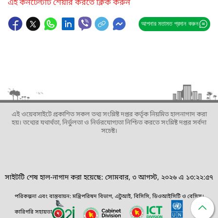
এই কনটেন্টটি শেয়ার করতে ক্লিক করুন
আপনার মতামত প্রদান করুন
এই ওয়েবসাইটে প্রকাশিত সকল তথ্য সংশ্লিষ্ট দপ্তর কর্তৃক নিয়মিত হালনাগাদ করা
হয়। তথ্যের যথার্থতা, নির্ভুলতা ও নির্ভরযোগ্যতা নিশ্চিত করতে সংশ্লিষ্ট দপ্তর সর্বদা
সচেষ্ট।
সাইটটি শেষ হাল-নাগাদ করা হয়েছে: সোমবার, ৩ আগস্ট, ২০২৬ এ ১৩:২২:৫৭
পরিকল্পনা এবং বাস্তবায়ন: মন্ত্রিপরিষদ বিভাগ, এটুআই, বিসিসি, ডিওআইসিটি ও বেসিস।
কারিগরি সহায়তা