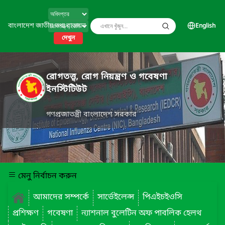
বাংলাদেশ জাতীয় তথ্য বাতায়ন
English
দেখুন
রোগতত্ত্ব, রোগ নিয়ন্ত্রণ ও গবেষণা
ইনস্টিটিউট
গণপ্রজাতন্ত্রী বাংলাদেশ সরকার
মেনু নির্বাচন করুন
আমাদের সম্পর্কে
সার্ভেইলেন্স
পিএইচইওসি
প্রশিক্ষণ
গবেষণা
ন্যাশনাল বুলেটিন অফ পাবলিক হেলথ