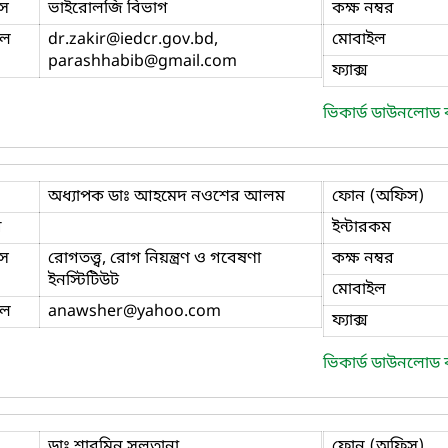
স
ভাইরোলজি বিভাগ
কক্ষ নম্বর
ইল
dr.zakir
@iedcr.gov.bd,
মোবাইল
parashhabib
@gmail.com
ফ্যাক্স
ভিকার্ড ডাউনলোড
অধ্যাপক ডাঃ আহমেদ নওশের আলম
ফোন (অফিস)
ি
ইন্টারকম
স
রোগতত্ত্ব, রোগ নিয়ন্ত্রণ ও গবেষণা
কক্ষ নম্বর
ইনস্টিটিউট
মোবাইল
ইল
anawsher
@yahoo.com
ফ্যাক্স
ভিকার্ড ডাউনলোড
ডাঃ শারমিন সুলতানা
ফোন (অফিস)