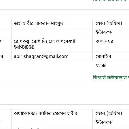
ডাঃ আবীর শাকরান মাহমুদ
ফোন (অফিস)
ি
ইন্টারকম
স
রোগতত্ত্ব, রোগ নিয়ন্ত্রণ ও গবেষণা
কক্ষ নম্বর
ইনস্টিটিউট
ইল
abir.shaqran
@gmail.com
মোবাইল
ফ্যাক্স
ভিকার্ড ডাউনলোড
অধ্যাপক ডাঃ জাকির হোসেন হাবীব
ফোন (অফিস)
ি
ইন্টারকম