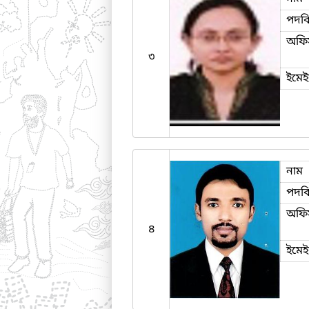
পদব
অফি
৩
ইমে
নাম
পদব
অফি
৪
ইমে