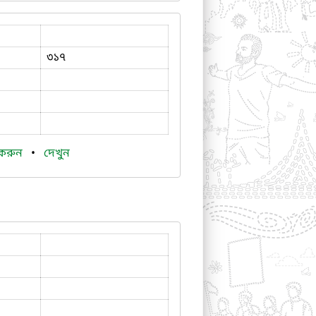
৩১৭
 করুন
•
দেখুন