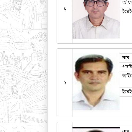
অফি
১
ইমে
নাম
পদব
অফি
২
ইমে
নাম