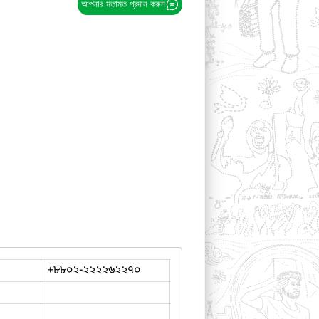
আপনার মতামত প্রদান করুন
+৮৮০২-২২২২৬২২৭০