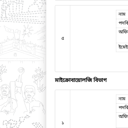
নাম
পদব
অফি
৫
ইমে
মাইক্রোবায়োলজি বিভাগ
নাম
পদব
অফি
১