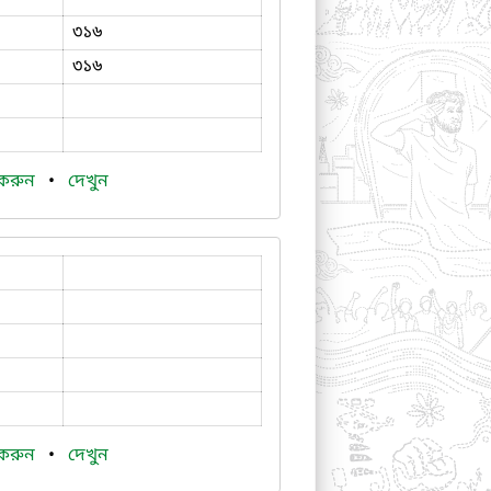
৩১৬
৩১৬
 করুন
•
দেখুন
 করুন
•
দেখুন