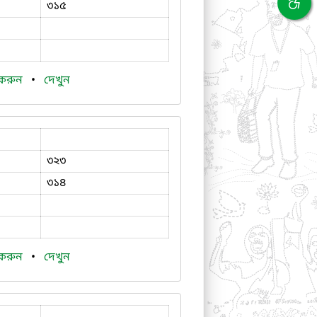
৩১৫
 করুন
•
দেখুন
৩২৩
৩১৪
 করুন
•
দেখুন