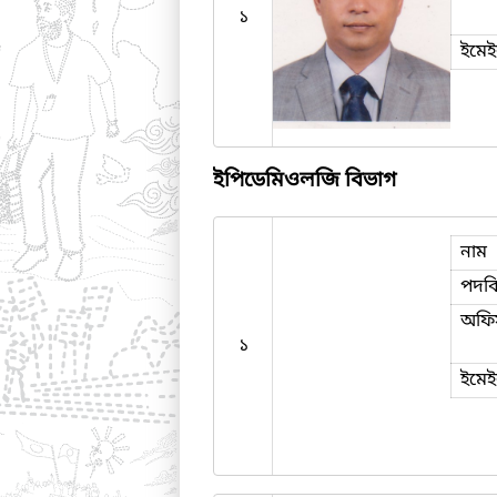
১
ইমে
ইপিডেমিওলজি বিভাগ
নাম
পদব
অফি
১
ইমে