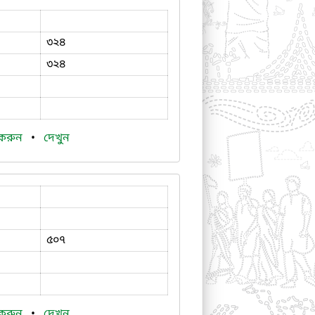
৩২৪
৩২৪
 করুন
•
দেখুন
৫০৭
 করুন
•
দেখুন