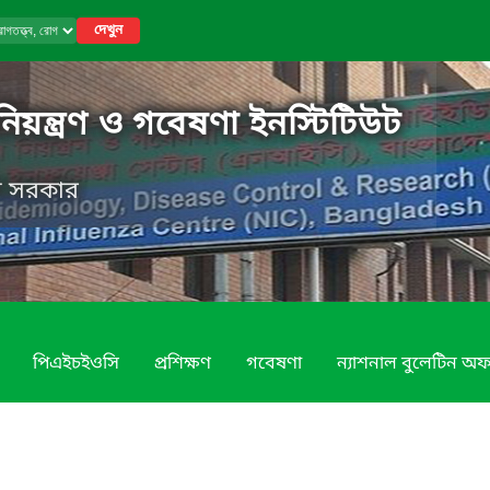
দেখুন
নিয়ন্ত্রণ ও গবেষণা ইনস্টিটিউট
েশ সরকার
পিএইচইওসি
প্রশিক্ষণ
গবেষণা
ন্যাশনাল বুলেটিন অ