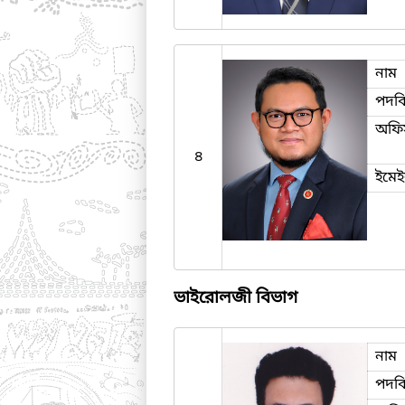
নাম
পদব
অফি
৪
ইমে
ভাইরোলজী বিভাগ
নাম
পদব