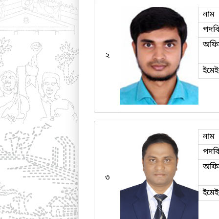
নাম
পদব
অফি
২
ইমে
নাম
পদব
অফি
৩
ইমে