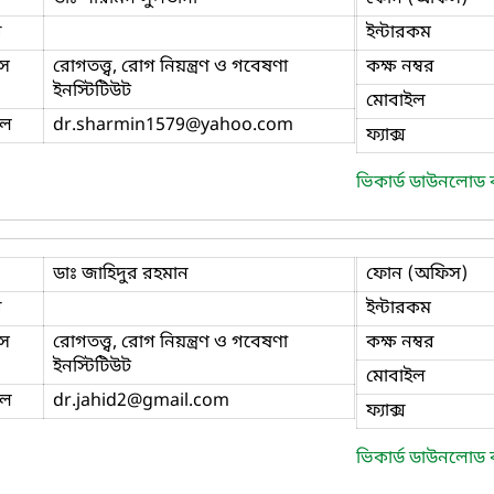
ি
ইন্টারকম
স
রোগতত্ত্ব, রোগ নিয়ন্ত্রণ ও গবেষণা
কক্ষ নম্বর
ইনস্টিটিউট
মোবাইল
ইল
dr.sharmin1579
@yahoo.com
ফ্যাক্স
ভিকার্ড ডাউনলোড
ডাঃ জাহিদুর রহমান
ফোন (অফিস)
ি
ইন্টারকম
স
রোগতত্ত্ব, রোগ নিয়ন্ত্রণ ও গবেষণা
কক্ষ নম্বর
ইনস্টিটিউট
মোবাইল
ইল
dr.jahid2
@gmail.com
ফ্যাক্স
ভিকার্ড ডাউনলোড