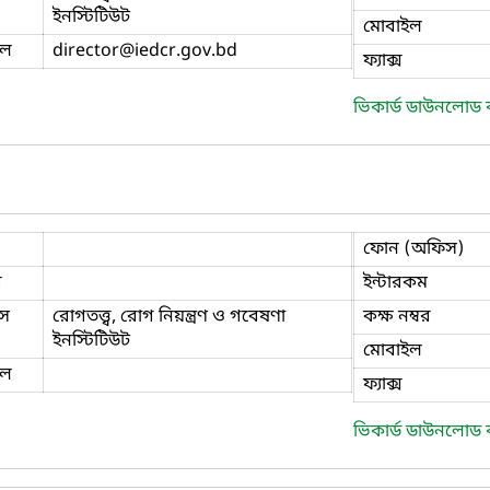
ইনস্টিটিউট
মোবাইল
ইল
director
@iedcr.gov.bd
ফ্যাক্স
ভিকার্ড ডাউনলোড
ফোন (অফিস)
ি
ইন্টারকম
স
রোগতত্ত্ব, রোগ নিয়ন্ত্রণ ও গবেষণা
কক্ষ নম্বর
ইনস্টিটিউট
মোবাইল
ইল
ফ্যাক্স
ভিকার্ড ডাউনলোড