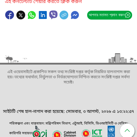
এই কনটেন্টটি শেয়ার করতে ক্লিক করুন
আপনার মতামত প্রদান করুন
এই ওয়েবসাইটে প্রকাশিত সকল তথ্য সংশ্লিষ্ট দপ্তর কর্তৃক নিয়মিত হালনাগাদ করা
হয়। তথ্যের যথার্থতা, নির্ভুলতা ও নির্ভরযোগ্যতা নিশ্চিত করতে সংশ্লিষ্ট দপ্তর সর্বদা
সচেষ্ট।
সাইটটি শেষ হাল-নাগাদ করা হয়েছে: সোমবার, ৩ আগস্ট, ২০২৬ এ ১৩:২২:৫৭
পরিকল্পনা এবং বাস্তবায়ন: মন্ত্রিপরিষদ বিভাগ, এটুআই, বিসিসি, ডিওআইসিটি ও বেসিস।
কারিগরি সহায়তা