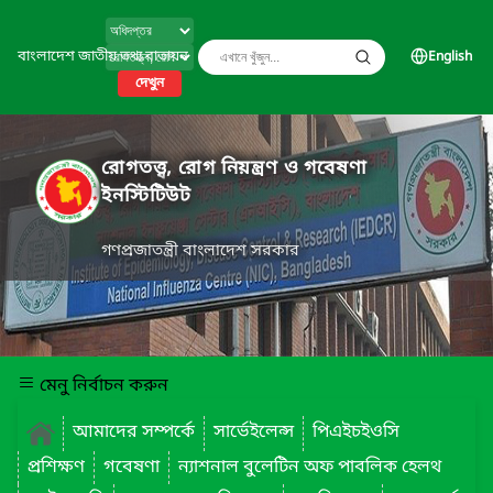
বাংলাদেশ জাতীয় তথ্য বাতায়ন
English
দেখুন
রোগতত্ত্ব, রোগ নিয়ন্ত্রণ ও গবেষণা
ইনস্টিটিউট
গণপ্রজাতন্ত্রী বাংলাদেশ সরকার
মেনু নির্বাচন করুন
আমাদের সম্পর্কে
সার্ভেইলেন্স
পিএইচইওসি
প্রশিক্ষণ
গবেষণা
ন্যাশনাল বুলেটিন অফ পাবলিক হেলথ